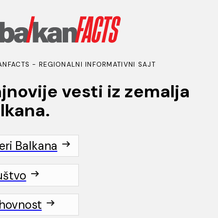
ANFACTS - REGIONALNI INFORMATIVNI SAJT
jnovije vesti iz zemalja
lkana.
t
eri Balkana
BANCI PO VEROISPOVESTI Po potre
katolici, pravoslavci, čak i judaisti.
uštvo
še ateisti!
hovnost