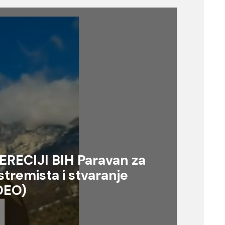
Aktueln
RECIJI BIH Paravan za
stremista i stvaranje
Nik
IDEO)
Spo