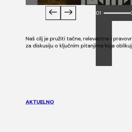
01
Naš cilj je pružiti tačne, relevantne i pravo
za diskusiju o ključnim pitanjima koja obliku
AKTUELNO