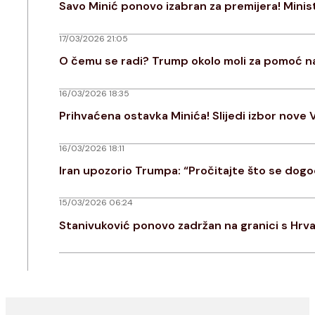
Savo Minić ponovo izabran za premijera! Minist
17/03/2026 21:05
O čemu se radi? Trump okolo moli za pomoć na
16/03/2026 18:35
Prihvaćena ostavka Minića! Slijedi izbor nove 
16/03/2026 18:11
Iran upozorio Trumpa: “Pročitajte što se dogo
15/03/2026 06:24
Stanivuković ponovo zadržan na granici s Hrv