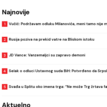
Najnovije
Vučić: Podržavam odluku Milanovića, meni tamo nije 
Rusija poziva na prekid vatre na Bliskom istoku
JD Vance: Vanzemaljci su zapravo demoni
Selak o odluci Ustavnog suda BiH: Potvrđeno da Srps
Svađa u Splitu oko imena trga: “Ne može Trg žrtava f
Aktuelno