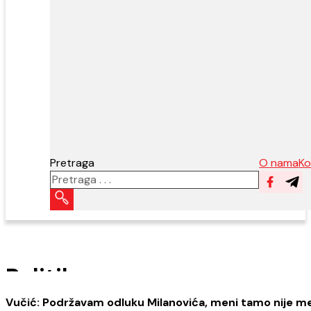
Pretraga
O nama
Ko
Follow 
Fol
Politika
Vučić: Podržavam odluku Milanovića, meni tamo nije m