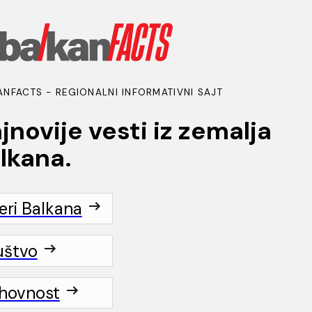
ANFACTS - REGIONALNI INFORMATIVNI SAJT
jnovije vesti iz zemalja
lkana.
t
eri Balkana
BANCI PO VEROISPOVESTI Po potre
katolici, pravoslavci, čak i judaisti.
uštvo
še ateisti!
hovnost